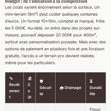
Budget : de l'initiation à la compétition
Les coûts varient énormément selon la surface. Un
mini-terrain (9m²) peut coûter quelques centaines
d’euros. Un format 10x10m, complet et marqué, frôle
les 5 000€. Au-delà, on entre dans des projets sur-
mesure, pouvant dépasser 20 000€ pour 400m²,
surtout avec personnalisation poussée. Mais avec des
options de paiement en plusieurs fois et une livraison
gratuite, l’accès à un terrain pro devient réaliste,
même pour les particuliers.
🔧
💰
🛡️
⏳
Revêt
C
Sécuri
🌧️ Drainage
Durabi
emen
o
té
lité
t
ût
Fissur