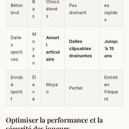
B
Chocs
Béton
Pas
es
a
élevé
brut
drainant
rapide
s
s
s
M
Dalle
Amort
o
Dalles
Jusqu
s
i
y
clipsables
’à 15
sporti
articul
e
drainantes
ans
ves
aire
n
Enrob
Él
Entreti
é
e
Moye
en
Partiel
sporti
v
n
fréque
f
é
nt
Optimiser la performance et la
sécurité des joueurs