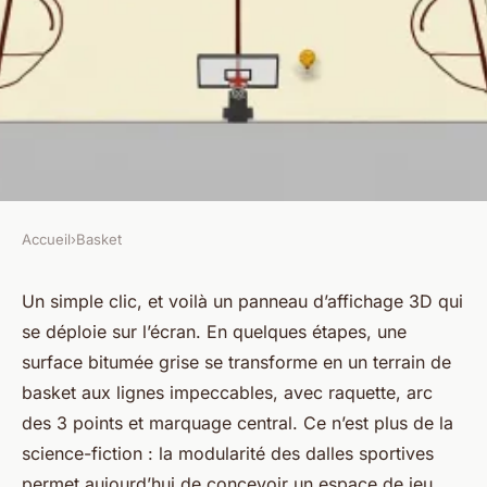
Accueil
›
Basket
BASKET
Créer un terrain de basket
Un simple clic, et voilà un panneau d’affichage 3D qui
se déploie sur l’écran. En quelques étapes, une
adapté à tous les niveaux
surface bitumée grise se transforme en un terrain de
basket aux lignes impeccables, avec raquette, arc
Marcel
•
01/04/2026 19:31
•
8 min de lecture
des 3 points et marquage central. Ce n’est plus de la
science-fiction : la modularité des dalles sportives
permet aujourd’hui de concevoir un espace de jeu