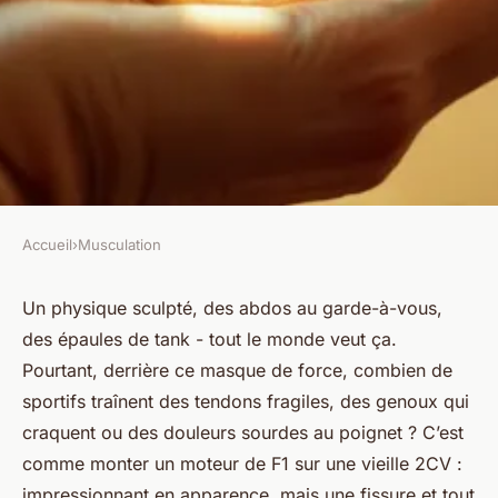
Accueil
›
Musculation
MUSCULATION
Découvrez les multiples
Un physique sculpté, des abdos au garde-à-vous,
des épaules de tank - tout le monde veut ça.
bienfaits des peptides de
Pourtant, derrière ce masque de force, combien de
collagène verisol
sportifs traînent des tendons fragiles, des genoux qui
craquent ou des douleurs sourdes au poignet ? C’est
Mélinda
•
21/04/2026 13:10
•
8 min de lecture
comme monter un moteur de F1 sur une vieille 2CV :
impressionnant en apparence, mais une fissure et tout