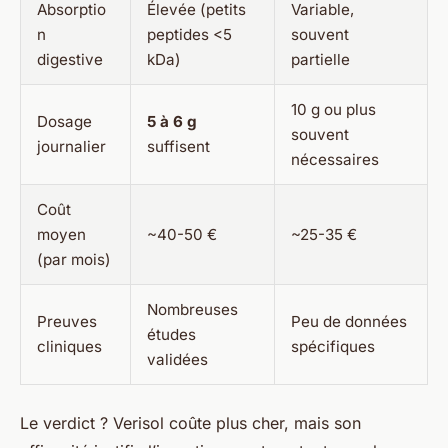
Absorptio
Élevée (petits
Variable,
n
peptides <5
souvent
digestive
kDa)
partielle
10 g ou plus
Dosage
5 à 6 g
souvent
journalier
suffisent
nécessaires
Coût
moyen
~40-50 €
~25-35 €
(par mois)
Nombreuses
Preuves
Peu de données
études
cliniques
spécifiques
validées
Le verdict ? Verisol coûte plus cher, mais son