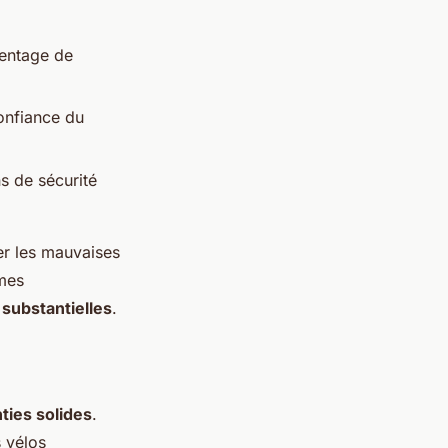
centage de
onfiance du
s de sécurité
ter les mauvaises
êmes
substantielles
.
ties solides
.
s vélos