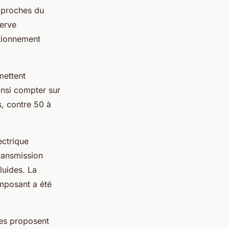
 proches du
serve
itionnement
mettent
insi compter sur
, contre 50 à
ectrique
ransmission
luides. La
omposant a été
tes proposent