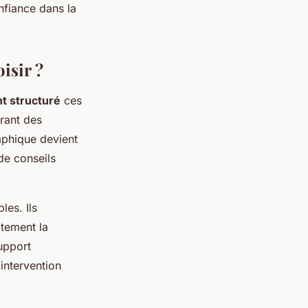
nfiance dans la
isir ?
t structuré
ces
frant des
aphique devient
de conseils
les. Ils
itement la
upport
intervention