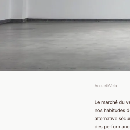
Accueil
›
Velo
VELO
VTC électrique recon
Le marché du vé
nos habitudes de
qualité à petit prix !
alternative séd
des performance