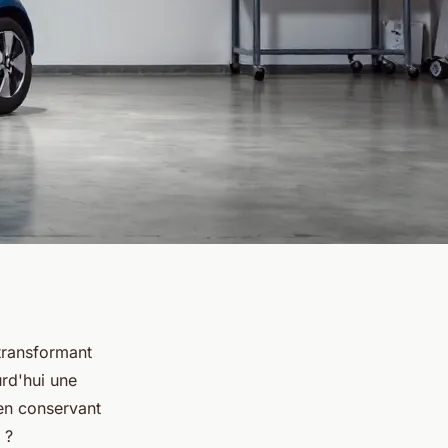
 transformant
urd'hui une
 en conservant
?