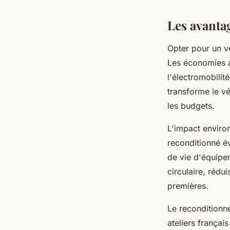
Léana
•
26 novembre 2025
•
7 min de lecture
Les avanta
Opter pour un v
Les économies a
l'électromobili
transforme le vé
les budgets.
L'impact enviro
reconditionné év
de vie d'équipe
circulaire, rédu
premières.
Le reconditionn
ateliers françai